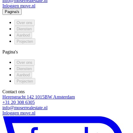
info@moserrealestate.nl
Inloggen move.nl
Pagina's
Over ons
Diensten
Aanbod
Projecten
Pagina's
Over ons
Diensten
Aanbod
Projecten
Contact ons
Herengracht 142
1015BW
Amsterdam
+31 20 308 6305
info@moserrealestate.nl
Inloggen move.nl