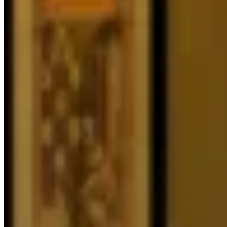
Oppervlakte
49 m²
Inhoud
121 m³
Energie
Energielabel
D
Isolaties
Dubbel glas
Verwarming
CV-ketel
Water
CV-ketel
Ketelmerk
Intergas
Dakterras
Aantal
Dakterrassen
1
Parkeerplaats