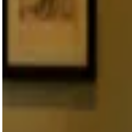
Parkeerplaats
Type
Betaald parkeren, Parkeervergunningen