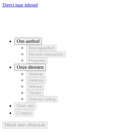
Direct naar inhoud
Ons aanbod
Woningaanbod
Recente transacties
Woningaanbod
Projecten
Recente transacties
Projecten
Onze diensten
Ons aanbod
Verkoop
Aankoop
Verhuur
Verkoop
Aankoop
Verhuur
Woningaanbod
Taxatie
Verkoop styling
Taxatie
Verkoop styling
Recente transacties
Over ons
Projecten
Contact
Onze diensten
Verkoop
Aankoop
Verhuur
Taxatie
Verkoop styling
Over ons
Contact
Maak een afspraak
Maak een afspraak