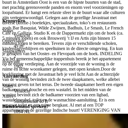
buurt in Amsterdam Oost is een van de hipste buurten van de stad,
met prachtig gerenoveerde panden en enorm veel voorzieningen op
loopafstand. Er hangt een relaxte sfeer in de buurt waar alle culturen
zijn vertegenwoordigd. Gelegen aan de gezellige Javastraat met
Kenmerken
diverse (koffie-) boetiekjes, speciaalzaken, toko’s en restaurants
zoals Bar Basquiat, Wilde Zwijnen, Badhuis, Le Smash, Le French
Status
Café en Gallizia. Studio K en de Dappermarkt zijn om de hoek (ca.
Verkocht
5 minuten lopen) en ook Brouwerij ’t IJ en Artis zijn binnen 15
Oppervlakte
minuten lopen te bereiken. Tevens zijn er verschillende scholen,
49 m²
kinderdagverblijven en speeltuinen in de directe omgeving. En kun
Slaapkamers
je genieten van het Ooster- en Flevopark om de hoek. INDELING
2
Via het gemeenschappelijke trappenhuis bereik je het appartement
Bouwjaar
op de eerste verdieping. Aan de voorzijde van de woning is de
1902
ruime en lichte woonkamer gelegen, met open keuken.Door de
hoekligging met de Javastraat heb je veel licht Aan de achterzijde
Aanvaarding
van de woning bevinden zich de twee slaapkamers, welke allebei
toegang geven tot het terras. De tweede slaapkamer heeft een eigen
Status
badkamer met douche en een wastafel. In het midden van de
Verkocht
woning bevindt zich de badkamer voorzien van een ligbad,
Adres
wastafelmeubel, toilet en de wasmachine-aansluiting. Er is een
Sumatrastraat 40 B
separaat toilet en een ruime bergkast. Al met al een TOP
Postcode
Direct iemand spreken?
appartement in de gezellige Indische buurt! VERENIGING VAN
1094 NE
EIGENAREN (VVE) De VVE Sumatrastraat 40 bestaat 9 leden en
zal opgestart worden. BIJZONDERHEDEN - Gelegen in de
Bouw
geliefde Indische buurt - Eigen grond, dus geen erfpacht - Lichte en