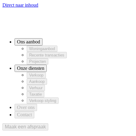
Direct naar inhoud
Ons aanbod
Woningaanbod
Recente transacties
Woningaanbod
Projecten
Recente transacties
Projecten
Onze diensten
Ons aanbod
Verkoop
Aankoop
Verhuur
Verkoop
Aankoop
Verhuur
Woningaanbod
Taxatie
Verkoop styling
Taxatie
Verkoop styling
Recente transacties
Over ons
Projecten
Contact
Onze diensten
Verkoop
Aankoop
Verhuur
Taxatie
Verkoop styling
Over ons
Contact
Maak een afspraak
Maak een afspraak