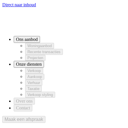
Direct naar inhoud
Ons aanbod
Woningaanbod
Recente transacties
Woningaanbod
Projecten
Recente transacties
Projecten
Onze diensten
Ons aanbod
Verkoop
Aankoop
Verhuur
Verkoop
Aankoop
Verhuur
Woningaanbod
Taxatie
Verkoop styling
Taxatie
Verkoop styling
Recente transacties
Over ons
Projecten
Contact
Onze diensten
Verkoop
Aankoop
Verhuur
Taxatie
Verkoop styling
Over ons
Contact
Maak een afspraak
Maak een afspraak