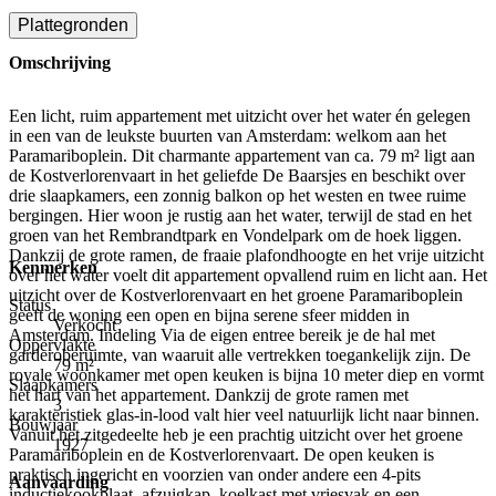
Plattegronden
Omschrijving
Een licht, ruim appartement met uitzicht over het water én gelegen
in een van de leukste buurten van Amsterdam: welkom aan het
Paramariboplein. Dit charmante appartement van ca. 79 m² ligt aan
de Kostverlorenvaart in het geliefde De Baarsjes en beschikt over
drie slaapkamers, een zonnig balkon op het westen en twee ruime
bergingen. Hier woon je rustig aan het water, terwijl de stad en het
groen van het Rembrandtpark en Vondelpark om de hoek liggen.
Dankzij de grote ramen, de fraaie plafondhoogte en het vrije uitzicht
Kenmerken
over het water voelt dit appartement opvallend ruim en licht aan. Het
uitzicht over de Kostverlorenvaart en het groene Paramariboplein
Status
geeft de woning een open en bijna serene sfeer midden in
Verkocht
Amsterdam. Indeling Via de eigen entree bereik je de hal met
Oppervlakte
garderoberuimte, van waaruit alle vertrekken toegankelijk zijn. De
79 m²
royale woonkamer met open keuken is bijna 10 meter diep en vormt
Slaapkamers
het hart van het appartement. Dankzij de grote ramen met
3
karakteristiek glas-in-lood valt hier veel natuurlijk licht naar binnen.
Bouwjaar
Vanuit het zitgedeelte heb je een prachtig uitzicht over het groene
1927
Paramariboplein en de Kostverlorenvaart. De open keuken is
praktisch ingericht en voorzien van onder andere een 4-pits
Aanvaarding
inductiekookplaat, afzuigkap, koelkast met vriesvak en een