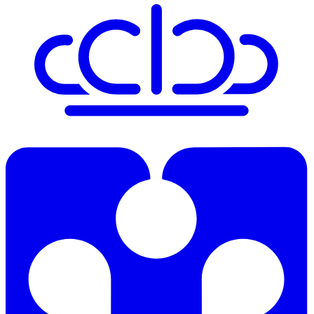
Uw woning verdient meer dan een standaard aanpak. Moser Real
Estate combineert diepgaande Amsterdamse marktkennis met
persoonlijke begeleiding en een eigen stylingafdeling.
Contact ons
Herengracht 142
1015BW
Amsterdam
+31 20 308 6305
info@moserrealestate.nl
Inloggen move.nl
Pagina's
Over ons
Diensten
Aanbod
Projecten
Pagina's
Over ons
Diensten