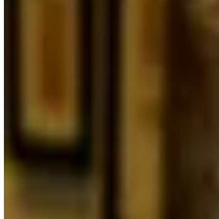
and White Label Coffee. For sports enthusiasts, the David Lloyd
gym is located a short distance away on the Overtoom — ideal for a
workout before or after work. In addition, there are various
supermarkets, shops, and specialty stores in the immediate vicinity.
The lively Amstelveenseweg and Kinkerstraat are also nearby,
offering a wide selection of restaurants, cafés, and boutiques. In
short: a neighborhood where there is always something happening
and where everything is within easy reach. Accessibility The
location is very convenient. With tram and bus stops around the
corner, you can easily travel to the city center and other parts of
Amsterdam. By bike you can reach Amsterdam’s city center in
approximately 10 minutes. In addition, the A10 ring road provides
quick access to the Zuidas business district, the A4 highway, and
Schiphol Airport, which can be reached in about 15 minutes by car
or public transport. Highlights • Living area approx. 79 sqm •
Beautiful views over the Kostverlorenvaart and Paramariboplein •
Three bedrooms • Sunny west-facing balcony • Two spacious attic
storage rooms • Annual ground lease payment with yearly
indexation of €713,40 until the end of the current period (15-02-
2052) • Transfer to perpetual ground lease has already been
arranged with annual indexed ground lease payment • HOA (VvE)
contribution: € 125 monthly • Transfer date in consultation