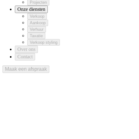
Projecten
Onze diensten
Verkoop
Aankoop
Verhuur
Taxatie
Verkoop styling
Over ons
Contact
Maak een afspraak
Maak een afspraak