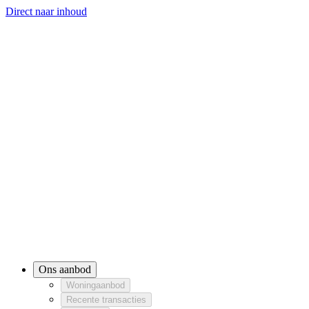
Direct naar inhoud
Ons aanbod
Woningaanbod
Recente transacties
Woningaanbod
Recente tr
Onze diensten
Verkoop
Aankoop
Verhuur
Taxat
Verkoop
Aankoop
Verhuur
Over ons
Contact
Ons aanbod
Woningaanbod
Recente transacties