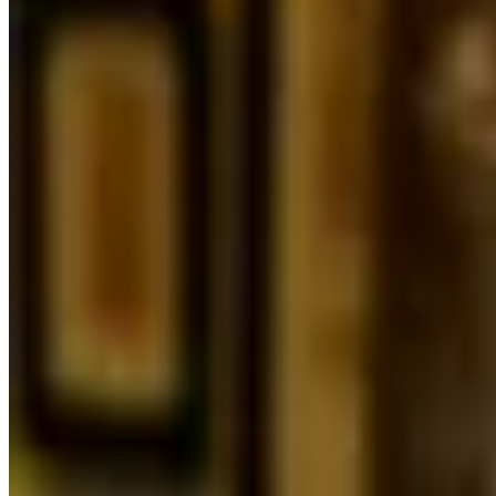
Amsterdam) - Lease period runs until 2067 - Annual ground rent
€2,611.75 (indexed from 2026)