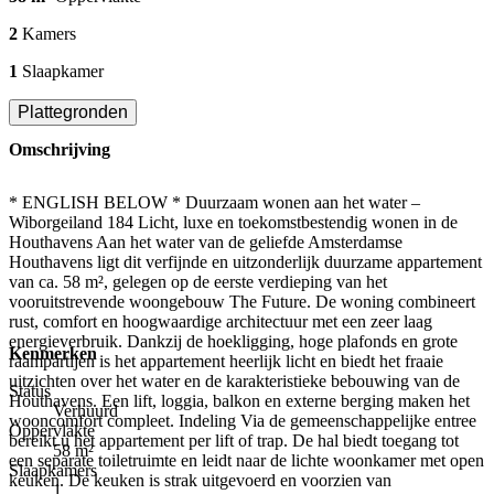
2
Kamers
1
Slaapkamer
Plattegronden
Omschrijving
* ENGLISH BELOW * Duurzaam wonen aan het water –
Wiborgeiland 184 Licht, luxe en toekomstbestendig wonen in de
Houthavens Aan het water van de geliefde Amsterdamse
Houthavens ligt dit verfijnde en uitzonderlijk duurzame appartement
van ca. 58 m², gelegen op de eerste verdieping van het
vooruitstrevende woongebouw The Future. De woning combineert
rust, comfort en hoogwaardige architectuur met een zeer laag
energieverbruik. Dankzij de hoekligging, hoge plafonds en grote
Kenmerken
raampartijen is het appartement heerlijk licht en biedt het fraaie
uitzichten over het water en de karakteristieke bebouwing van de
Status
Houthavens. Een lift, loggia, balkon en externe berging maken het
Verhuurd
wooncomfort compleet. Indeling Via de gemeenschappelijke entree
Oppervlakte
bereikt u het appartement per lift of trap. De hal biedt toegang tot
58 m²
een separate toiletruimte en leidt naar de lichte woonkamer met open
Slaapkamers
keuken. De keuken is strak uitgevoerd en voorzien van
1