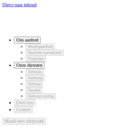
Direct naar inhoud
Ons aanbod
Woningaanbod
Recente transacties
Woningaanbod
Projecten
Recente transacties
Projecten
Onze diensten
Ons aanbod
Verkoop
Aankoop
Verhuur
Verkoop
Aankoop
Verhuur
Woningaanbod
Taxatie
Verkoop styling
Taxatie
Verkoop styling
Recente transacties
Over ons
Projecten
Contact
Onze diensten
Verkoop
Aankoop
Verhuur
Taxatie
Verkoop styling
Over ons
Contact
Maak een afspraak
Maak een afspraak