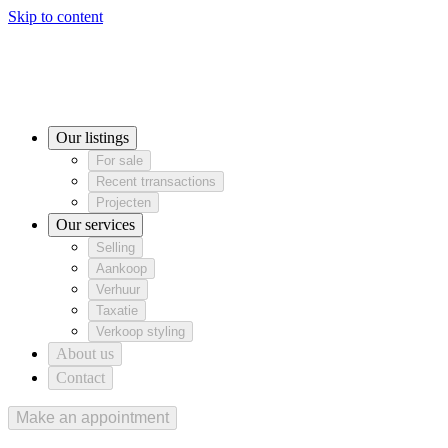
Skip to content
Our listings
For sale
Recent trransactions
For sale
Recent trransactions
Projecten
Projecten
Our services
Our listings
Selling
Aankoop
Verhuur
Selling
Aankoop
Verhuur
For sale
Taxatie
Verkoop styling
Taxatie
Verkoop styling
Recent trransactions
About us
Projecten
Contact
Our services
Selling
Aankoop
Verhuur
Taxatie
Verkoop styling
About us
Contact
Make an appointment
Make an appointment